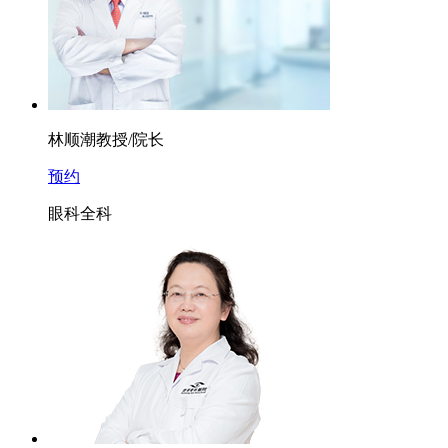
林顺潮
教授/院长
预约
眼科全科