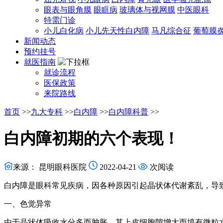
眼表与眼角膜
眼眶病
玻璃体与视网膜
中医眼科
特需门诊
小儿白化病
小儿先天性白内障
马凡综合征
葡萄膜
新闻动态
预约挂号
就医指南
就诊流程
医保政策
来院路线
首页
>>
九大专科
>>
白内障
>>
白内障科普
>>
白内障初期的六个表现！
来源： 昆明眼科医院
2022-04-21
次阅读
白内障是眼科常见疾病，因各种原因引起晶状体代谢紊乱，导
一、色觉异常
由于晶状体吸收水分多而肿胀，其上皮细胞隙增大而填有微粒