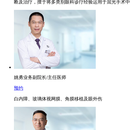
断及治疗，擅于将多类别眼科诊疗经验运用于屈光手术中
姚勇
业务副院长/主任医师
预约
白内障、玻璃体视网膜、角膜移植及眼外伤