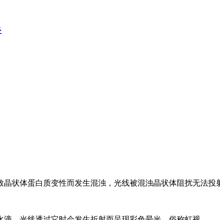
炎
致晶状体蛋白质变性而发生混浊，光线被混浊晶状体阻扰无法投
水滴，光线透过它时会发生折射而呈现彩色晕光，俗称虹视。