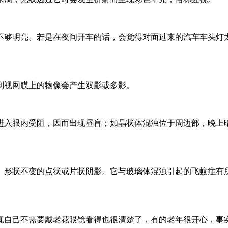
不够明亮。若是在夜间开车的话，会觉得对面过来的汽车车头灯
到视网膜上的物像会产生双影或多影。
进入眼内受阻，因而出现昼盲；如晶状体混浊位于周边部，晚上
、形状不变的点状或片状阴影。它与玻璃体混浊引起的飞蚊症有
现自己不需要戴老花眼镜看得也很清楚了，有的老年很开心，事