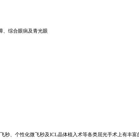
内障、综合眼病及青光眼
飞秒、个性化微飞秒及ICL晶体植入术等各类屈光手术上有丰