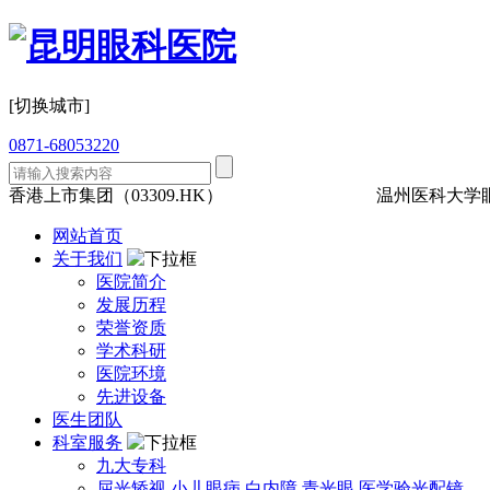
[切换城市]
0871-68053220
香港上市集团（03309.HK）
三级眼科
医保定点
温州医科大学
网站首页
关于我们
医院简介
发展历程
荣誉资质
学术科研
医院环境
先进设备
医生团队
科室服务
九大专科
屈光矫视
小儿眼病
白内障
青光眼
医学验光配镜