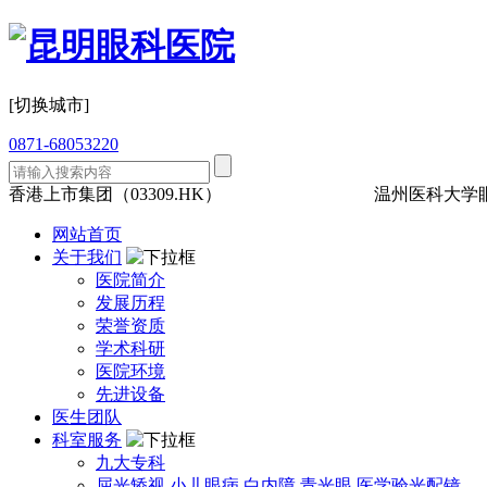
[切换城市]
0871-68053220
香港上市集团（03309.HK）
三级眼科
医保定点
温州医科大学
网站首页
关于我们
医院简介
发展历程
荣誉资质
学术科研
医院环境
先进设备
医生团队
科室服务
九大专科
屈光矫视
小儿眼病
白内障
青光眼
医学验光配镜