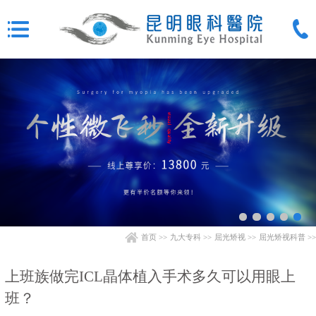
首页
>>
九大专科
>>
屈光矫视
>>
屈光矫视科普
>>
上班族做完ICL晶体植入手术多久可以用眼上
班？