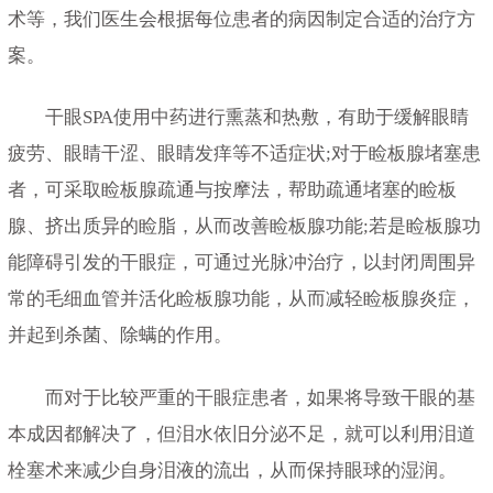
术等，我们医生会根据每位患者的病因制定合适的治疗方
案。
干眼SPA使用中药进行熏蒸和热敷，有助于缓解眼睛
疲劳、眼睛干涩、眼睛发痒等不适症状;对于睑板腺堵塞患
者，可采取睑板腺疏通与按摩法，帮助疏通堵塞的睑板
腺、挤出质异的睑脂，从而改善睑板腺功能;若是睑板腺功
能障碍引发的干眼症，可通过光脉冲治疗，以封闭周围异
常的毛细血管并活化睑板腺功能，从而减轻睑板腺炎症，
并起到杀菌、除螨的作用。
而对于比较严重的干眼症患者，如果将导致干眼的基
本成因都解决了，但泪水依旧分泌不足，就可以利用泪道
栓塞术来减少自身泪液的流出，从而保持眼球的湿润。